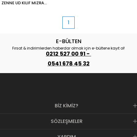
ZENNE UD KILIF MIZRAP
DAHİL KOD 0437
1
E-BÜLTEN
Fırsat & indirimlerden haberdar olmak için e-bültene kayıt ol!
0212 527 00 91 -
0541 678 45 32
BİZ KİMİZ?
SÖZLEŞMELER
YARDIM