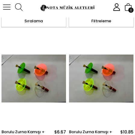
Anasayfa
NEFESLİ ÇALGILAR
NEFESLİ AKSESUARLARI
0
Sıralama
Filtreleme
Borulu Zurna Kamışı +
$6.67
Borulu Zurna Kamışı +
$10.85