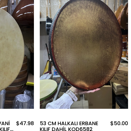
VANİ
$47.98
53 CM HALKALI ERBANE
$50.00
ILIFLI
KILIF DAHİL KOD6582