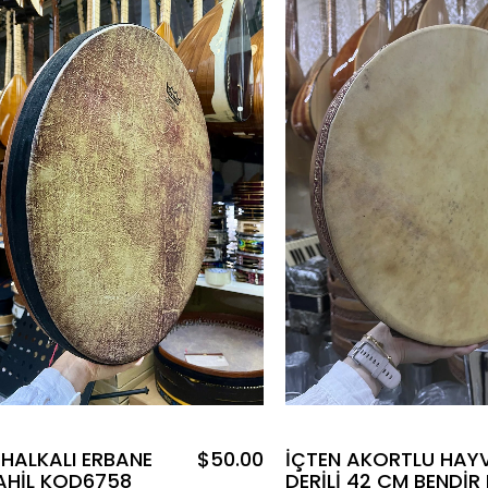
HALKALI ERBANE
$50.00
İÇTEN AKORTLU HAY
DAHİL KOD6758
DERİLİ 42 CM BENDİR K