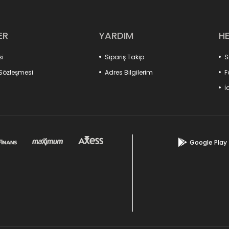
ER
YARDIM
H
si
Sipariş Takip
S
 Sözleşmesi
Adres Bilgilerim
F
İ
Google Play