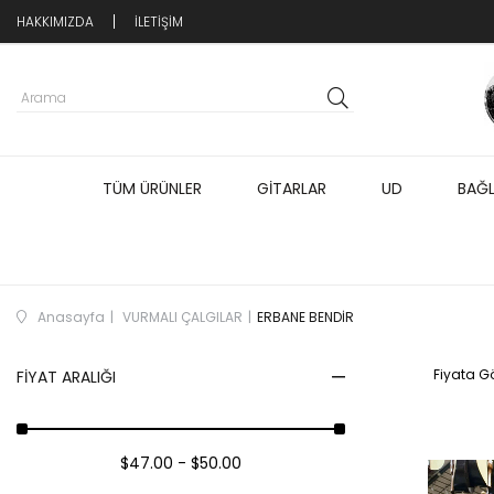
HAKKIMIZDA
İLETİŞİM
TÜM ÜRÜNLER
GİTARLAR
UD
BAĞ
Anasayfa
VURMALI ÇALGILAR
ERBANE BENDİR
Fiyata Gö
FIYAT ARALIĞI
$47.00 - $50.00