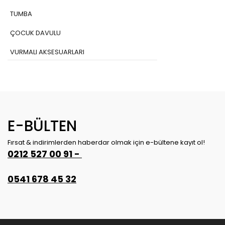
TUMBA
ÇOCUK DAVULU
VURMALI AKSESUARLARI
DJEMBE
DİJİTAL BATERİ
KAJON - KAHON
E-BÜLTEN
BONGO
Fırsat & indirimlerden haberdar olmak için e-bültene kayıt ol!
HANDPAN-HANG DRUM
0212 527 00 91 -
BENDİR-DEF
0541 678 45 32
DARBUKA
ASMA DAVUL
ÇOCUK BATERİSİ