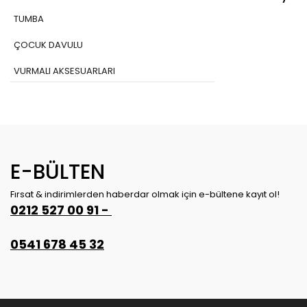
3027
TUMBA
ÇOCUK DAVULU
VURMALI AKSESUARLARI
DJEMBE
DİJİTAL BATERİ
KAJON - KAHON
E-BÜLTEN
BONGO
Fırsat & indirimlerden haberdar olmak için e-bültene kayıt ol!
HANDPAN-HANG DRUM
0212 527 00 91 -
BENDİR-DEF
0541 678 45 32
ASMA DAVUL
ÇOCUK BATERİSİ
HELLO