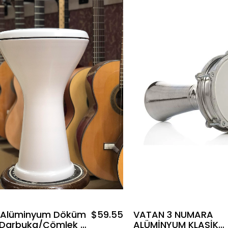
 Alüminyum Döküm
$59.55
VATAN 3 NUMARA
 Darbuka/Çömlek -
ALÜMİNYUM KLASİK