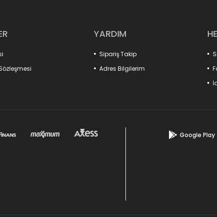
ER
YARDIM
H
si
Sipariş Takip
S
 Sözleşmesi
Adres Bilgilerim
F
İ
Google Play