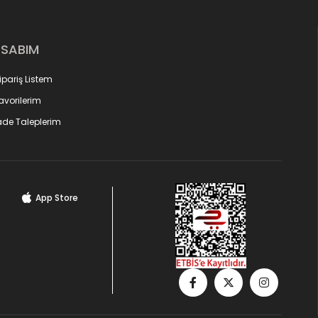
ESABIM
ipariş Listem
avorilerim
ade Taleplerim
App Store