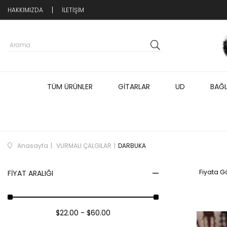
HAKKIMIZDA
İLETİŞİM
TÜM ÜRÜNLER
GİTARLAR
UD
BAĞ
Anasayfa
VURMALI ÇALGILAR
DARBUKA
Fiyata Gö
FIYAT ARALIĞI
$22.00 - $60.00