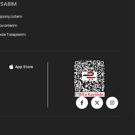
ESABIM
ipariş Listem
avorilerim
ade Taleplerim
App Store