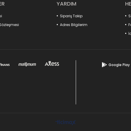
ER
YARDIM
H
si
Sipariş Takip
S
 Sözleşmesi
Adres Bilgilerim
F
İ
Google Play